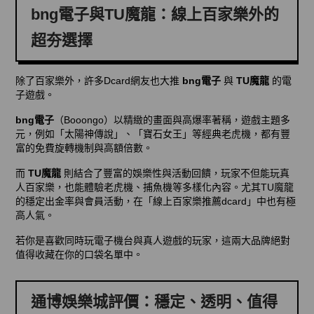
bng電子與TU魔龍：線上百家樂外的
超夯選擇
除了百家樂外，許多Dcard網友也大推
bng電子
與
TU魔龍
的電
子遊戲。
bng電子
（Booongo）以精緻的畫面與高爆率著稱，遊戲主題多
元，例如「太陽神傳說」、「寶石女王」等經典老虎機，都有豐
富的免費旋轉機制與高額倍數。
而
TU魔龍
則結合了豐富的娛樂性與活動回饋，玩家不但能玩真
人百家樂，也能體驗老虎機、捕魚機等多樣化內容。尤其TU魔龍
的穩定出金率與會員活動，在「線上百家樂推薦dcard」中也有極
高人氣。
若你是喜歡同時玩電子機台與真人遊戲的玩家，這兩大品牌絕對
值得收藏在你的口袋名單中。
通博娛樂城評價：穩定、透明、值得