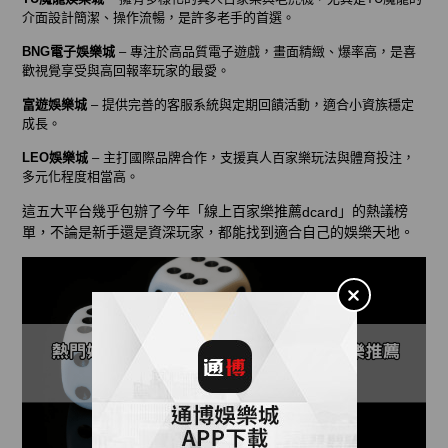
介面設計簡潔、操作流暢，是許多老手的首選。
BNG電子娛樂城
– 專注於高品質電子遊戲，畫面精緻、爆率高，是喜
歡視覺享受與高回報率玩家的最愛。
富遊娛樂城
– 提供完善的客服系統與定期回饋活動，適合小資族穩定
成長。
LEO娛樂城
– 主打國際品牌合作，支援真人百家樂玩法與體育投注，
多元化程度相當高。
這五大平台幾乎包辦了今年「線上百家樂推薦
」的熱議榜
dcard
單，不論是新手還是資深玩家，都能找到適合自己的娛樂天地。