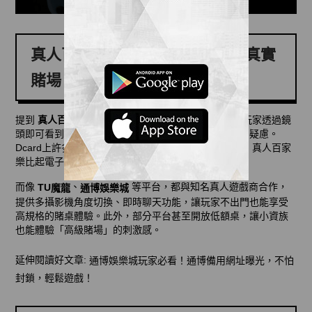
真人百家樂玩法：線上體驗媲美真實
賭場
提到
真人百家樂玩法
，它的魅力就在於「真實感」。玩家透過鏡
頭即可看到發牌員的每一步動作，完全避免程式作弊的疑慮。
Dcard上許多「線上百家樂推薦dcard」的討論都指出，真人百家
樂比起電子版本，更有臨場氣氛、互動感更強。
而像
、
等平台，都與知名真人遊戲商合作，
TU
魔龍
通博娛樂城
提供多攝影機角度切換、即時聊天功能，讓玩家不出門也能享受
高規格的賭桌體驗。此外，部分平台甚至開放低額桌，讓小資族
也能體驗「高級賭場」的刺激感。
延伸閱讀好文章:
通博娛樂城玩家必看！通博備用網址曝光，不怕
封鎖，輕鬆遊戲！