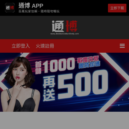
通博 APP
立即下載
百萬玩家信賴，隨時隨地暢玩
立即登入
火速註冊