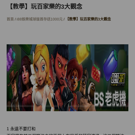
【教學】玩百家樂的3大觀念
首頁
/
i88娛樂城球版首存送1000元
/
【教學】玩百家樂的3大觀念
1 永遠不要打和