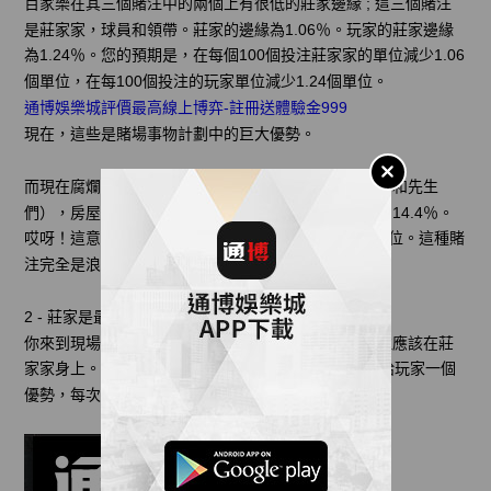
百家樂在其三個賭注中的兩個上有很低的莊家邊緣 ; 這三個賭注
是莊家家，球員和領帶。莊家的邊緣為1.06％。玩家的莊家邊緣
為1.24％。您的預期是，在每個100個投注莊家家的單位減少1.06
個單位，在每100個投注的玩家單位減少1.24個單位。
通博娛樂城評價最高線上博弈-註冊送體驗金999
現在，這些是賭場事物計劃中的巨大優勢。
而現在腐爛的賭注，領帶。這個賭注來自（屏住女士們和先生
們），房屋邊緣約為14.4％。是的，我不是在開玩笑，14.4％。
哎呀！這意味著你每下注100個單位就會損失14.4個單位。這種賭
注完全是浪費金錢，只能由在小巷裡玩老鼠的人玩。
2 - 莊家是最好的選擇
你來到現場百家樂桌，你將打算第一次下注。那個賭注應該在莊
家家身上。莊家家將贏得略高於50％的時間。為了不給玩家一個
優勢，每次獲勝都有5％的佣金。