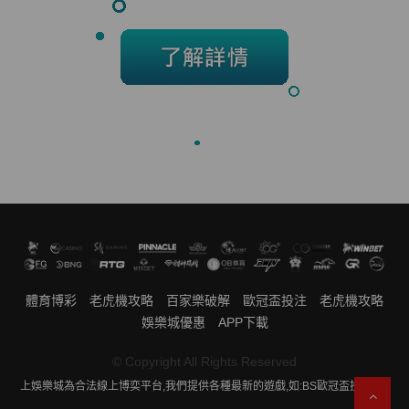
體育博彩
老虎機攻略
百家樂破解
歐冠盃投注
老虎機攻略
娛樂城優惠
APP下載
© Copyright All Rights Reserved
博線上娛樂城為合法線上博奕平台,我們提供各種最新的遊戲,如:BS歐冠盃投注,TT歐冠盃投