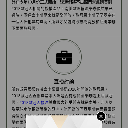
計在今年10月份正式開始，球迷們將不出國門就能購買到
2018歐冠盃相關的授權產品。南美歐洲輪流舉辦顯然早已
過時，奧運會申辦歷來就是全開放，歐冠盃申辦早早圈定在
一個大洲也弊病無窮，所以才又臨時改轍為開放和捆綁申辦
下兩屆歐冠盃。
直播討論
所有成員國都有機會申請舉辦從2018年開始的歐冠盃，
2018歐冠盃直播無論本大洲是否有成員國舉辦過上屆歐冠
盃。
其實最大的受益者就是南美、非洲以
2018歐冠盃投注
及足球水準相對落後的亞洲。他們對於巴西承辦這屆賽事顯
得信心不足。可以說能夠舉辦歐冠盃的只有澳大利亞和新西
蘭這兩個國家。澳大利亞本來是個不錯的選擇，畢竟那邊有